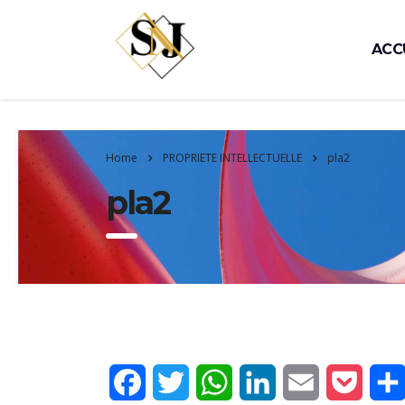
ACC
Home
PROPRIETE INTELLECTUELLE
pla2
pla2
Facebook
Twitter
WhatsApp
LinkedIn
Email
Pocke