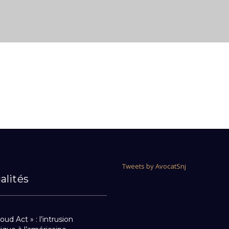
Tweets by AvocatSnj
alités
oud Act » : l’intrusion